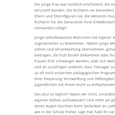
Die junge Frau war sichtlich erschüttert, die 
verurteilt worden. Die Richterin sei besonders
Eltern und Elternfiguren nie, die Aktivistin 
Richterin für die Generation ihrer Enkelkind
niemanden nötigt?
Junge selbstbewusste Menschen mit eigener Me
zugesprochen zu bekommen. Hätten junge Mens
ziehen und Verantwortung übernehmen, genaus
beitragen, die früh Kinder bekommen oder ihre
Frauen früh schwanger werden, statt sich wei
und an unzähligen anderen, dass Teenager zu 
zu oft noch erstarrten pädagogischen Progra
ihrer Empörung, Verzweiflung und Hilflosigkeit
Jugendlichen mit ihrem leicht zu entfachende
Das also ist legitim? Haben wir nicht, zurück
eigenen Reihen aufzuweisen? Und mehr als gen
deren Augen leuchten beim Gedanken an Liefe
wie in der Schule früher, sagt mal, habt Ihr s