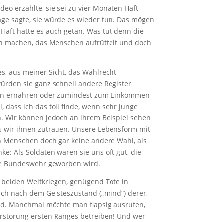
deo erzählte, sie sei zu vier Monaten Haft
frage sagte, sie würde es wieder tun. Das mögen
 Haft hätte es auch getan. Was tut denn die
men machen, das Menschen aufrüttelt und doch
s, aus meiner Sicht, das Wahlrecht
rden sie ganz schnell andere Register
ilien ernähren oder zumindest zum Einkommen
 dass ich das toll finde, wenn sehr junge
n. Wir können jedoch an ihrem Beispiel sehen
ls wir ihnen zutrauen. Unsere Lebensform mit
 Menschen doch gar keine andere Wahl, als
ke: Als Soldaten waren sie uns oft gut, die
die Bundeswehr geworben wird.
n beiden Weltkriegen, genügend Tote in
ch nach dem Geisteszustand („mind“) derer,
nd. Manchmal möchte man flapsig ausrufen,
tzerstörung ersten Ranges betreiben! Und wer