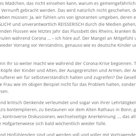
ntes Mädchen, das nicht einsehen kann, warum es gemeingefährlich 
Vernunft gebracht werden. Das wird natürlich nicht geschehen, de
 geben müssen: Ja, wir fühlen uns von Ignoranten umgeben, deren e
GLICH! und unverantwortlich REISSERISCH durch die Medien gehen, 
den Flüssen wie letztes Jahr das Flussbett des Rheins, kranken 
len während Corona … – ich höre auf. Der Mangel an Mitgefühl un
wieder Vorrang vor Verständnis, genauso wie es deutsche Kinder 
enn Ihr so weiter macht wie während der Corona-Krise begonnen. T
 Köpfe der Kinder und Alten, der Ausgegrenzten und Armen, der Ar
hufterei wir für selbstverständlich halten und zugreifen? Die Gesel
e Frau wie im obigen Beispiel nicht für das Problem halten, sonder
ssen.
s und kritisch Denkende verleumdet und sogar von ihrer Lehrtätigke
s kontemplieren, zu bestaunen vor dem Alten Rathaus in Bonn, ga
, kontroverse Diskussionen, wechselseitige Anerkennung …, das all
 Hofgartenwiese sich bald wöchentlich wieder fülle.
nd Hinfühlenden sind und werden voll und voller mit Vortragenden,