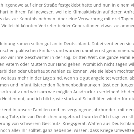
sich irgendwo auf einer Straße festgeklebt hatte und nun in einem Vi
 hart in ihrem Fall gewesen, weil die Klimaaktivistin auf deren An
muss das zur Kenntnis nehmen. Aber eine Verwarnung mit drei Tagen
er? Vielleicht könnten Vertreter beider Generationen etwas zusam
inung kamen selten gut an in Deutschland. Dabei verdienen sie e
chen politischen Einfluss und würden damit ernst genommen, wü
o wir ihre Geschwister in der sog. Dritten Welt, die ganze Fam
n Vätern oder Müttern zur Hand gehen. Womit ich nicht sagen will,
terbilden oder überhaupt wählen zu können, wie sie leben möchte
weitaus mehr in der Lage sind, wenn sie gut angeleitet werden, a
mmen und infantilisierenden Rahmenbedingungen lässt den jungen
 so kreativ und wirksam wie möglich Ausdruck zu verleihen! Ich den
n Heldenmut, und ich hörte, wie stark auf Schulhöfen wieder für 
blickend in unsere Familien und ins vergangene Jahrhundert mit de
ug Tote, die von Deutschen umgebracht wurden? Ich frage ernstli
rung von schwerem Geschütz, Kriegsgerät, Waffen aus Deutschla
ie noch alle? Ihr solltet, ganz nebenbei wissen, dass Kriege Umwel