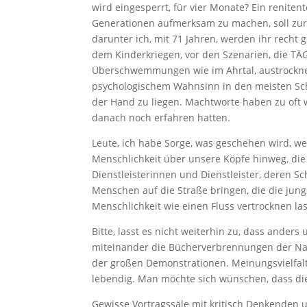
wird eingesperrt, für vier Monate? Ein renite
Generationen aufmerksam zu machen, soll zur 
darunter ich, mit 71 Jahren, werden ihr recht
dem Kinderkriegen, vor den Szenarien, die TÄ
Überschwemmungen wie im Ahrtal, austrocknen
psychologischem Wahnsinn in den meisten Schu
der Hand zu liegen. Machtworte haben zu oft 
danach noch erfahren hatten.
Leute, ich habe Sorge, was geschehen wird, w
Menschlichkeit über unsere Köpfe hinweg, die
Dienstleisterinnen und Dienstleister, deren Sc
Menschen auf die Straße bringen, die die jung
Menschlichkeit wie einen Fluss vertrocknen la
Bitte, lasst es nicht weiterhin zu, dass ander
miteinander die Bücherverbrennungen der Nazi
der großen Demonstrationen. Meinungsvielfalt
lebendig. Man möchte sich wünschen, dass die
Gewisse Vortragssäle mit kritisch Denkenden u