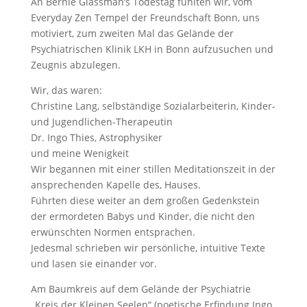
An Bernie Glassman’s Todestag fühlten wir, vom
Everyday Zen Tempel der Freundschaft Bonn, uns
motiviert, zum zweiten Mal das Gelände der
Psychiatrischen Klinik LKH in Bonn aufzusuchen und
Zeugnis abzulegen.
Wir, das waren:
Christine Lang, selbständige Sozialarbeiterin, Kinder-
und Jugendlichen-Therapeutin
Dr. Ingo Thies, Astrophysiker
und meine Wenigkeit
Wir begannen mit einer stillen Meditationszeit in der
ansprechenden Kapelle des, Hauses.
Führten diese weiter an dem großen Gedenkstein
der ermordeten Babys und Kinder, die nicht den
erwünschten Normen entsprachen.
Jedesmal schrieben wir persönliche, intuitive Texte
und lasen sie einander vor.
Am Baumkreis auf dem Gelände der Psychiatrie
„Kreis der Kleinen Seelen“ (poetische Erfindung Ingo