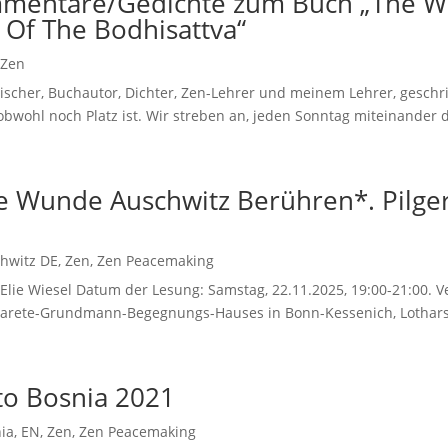
mentare/Gedichte zum Buch „The Wo
 Of The Bodhisattva“
,
Zen
cher, Buchautor, Dichter, Zen-Lehrer und meinem Lehrer, geschri
bwohl noch Platz ist. Wir streben an, jeden Sonntag miteinander di
e Wunde Auschwitz Berühren*. Pilge
hwitz DE
,
Zen
,
Zen Peacemaking
e Wiesel Datum der Lesung: Samstag, 22.11.2025, 19:00-21:00. V
arete-Grundmann-Begegnungs-Hauses in Bonn-Kessenich, Lotharst
to Bosnia 2021
ia
,
EN
,
Zen
,
Zen Peacemaking