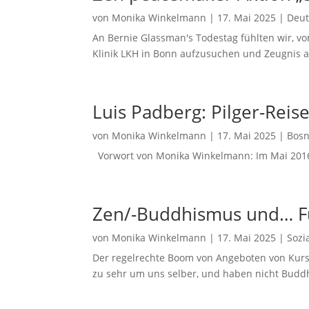
von
Monika Winkelmann
|
17. Mai 2025
|
Deut
An Bernie Glassman's Todestag fühlten wir, v
Klinik LKH in Bonn aufzusuchen und Zeugnis ab
Luis Padberg: Pilger-Rei
von
Monika Winkelmann
|
17. Mai 2025
|
Bosn
Vorwort von Monika Winkelmann: Im Mai 2016 l
Zen/-Buddhismus und… Für
von
Monika Winkelmann
|
17. Mai 2025
|
Sozi
Der regelrechte Boom von Angeboten von Kurse
zu sehr um uns selber, und haben nicht Budd