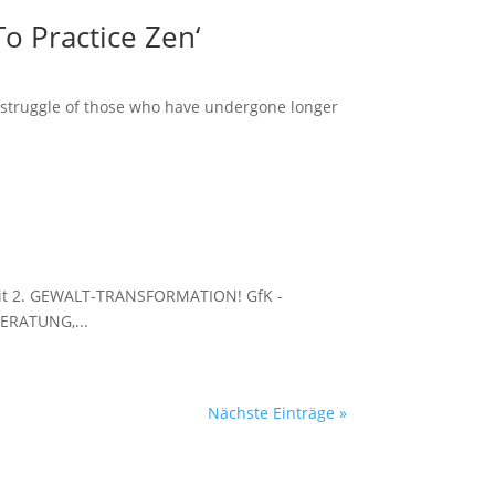
To Practice Zen‘
he struggle of those who have undergone longer
mkeit 2. GEWALT-TRANSFORMATION! GfK -
BERATUNG,...
Nächste Einträge »