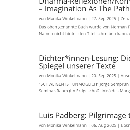
Dharma-Reflexionen/Kom
– Imagination As The Path
von
Monika Winkelmann
|
27. Sep 2025
|
Zen
Das oben genannte Buch wurde von Norman Fis
Namen nicht hinter den Titel schreiben kann, o
Dichter*innen-Lesung: Di
Spiegel unserer Texte
von
Monika Winkelmann
|
20. Sep 2025
|
Ausc
"SCHWEIGEN IST UNMÖGLICH" Jorge Semprun Eli
Seminar-Raum (im Erdgeschoß links) des Marg
Luis Padberg: Pilgrimage 
von
Monika Winkelmann
|
06. Aug 2025
|
Bosn