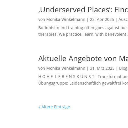
‚Underserved Places‘: Find
von
Monika Winkelmann
|
22. Apr 2025
|
Ausc
Buddhist mind training often goes against our 
therapies. We practice, learn, with benevolent 
Aktuelle Angebote von Mai 
von
Monika Winkelmann
|
31. Mrz 2025
|
Blog
H O H E L E B E N S K U N S T : Transformati
Übungsgruppe: Leidenschaftlich gewaltfrei ko
« Ältere Einträge