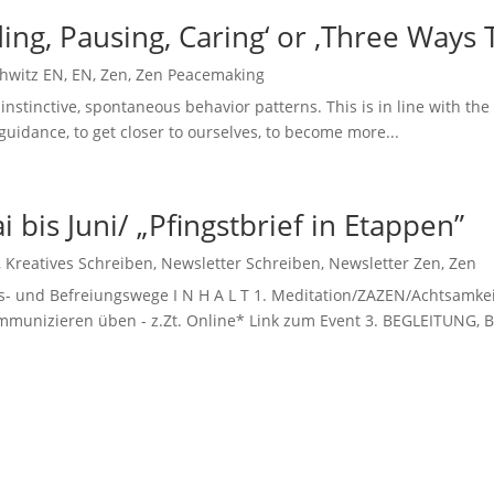
ing, Pausing, Caring‘ or ‚Three Ways 
hwitz EN
,
EN
,
Zen
,
Zen Peacemaking
instinctive, spontaneous behavior patterns. This is in line with t
guidance, to get closer to ourselves, to become more...
bis Juni/ „Pfingstbrief in Etappen”
,
Kreatives Schreiben
,
Newsletter Schreiben
,
Newsletter Zen
,
Zen
ons- und Befreiungswege I N H A L T 1. Meditation/ZAZEN/Achtsa
mmunizieren üben - z.Zt. Online* Link zum Event 3. BEGLEITUNG, 