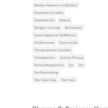
Monika: Hebamme von Büchern
Newsletter Schreiben
Newsletter Zen
Podcast
Refugees in Europe
Rezensionen
Sozial Engagierter Buddhismus
Straßenretreat
Street retreat
Therapeutisches Schreiben
Unkategorisiert
Ursache Wirkung
Veranstaltungsbericht
Zen
Zen
Zen Peacemaking
Über diese Seite
Über mich