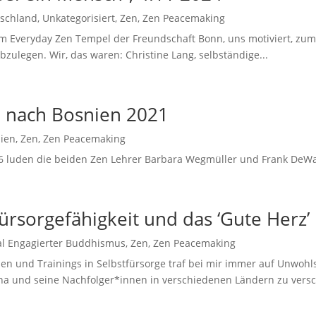
schland
,
Unkategorisiert
,
Zen
,
Zen Peacemaking
om Everyday Zen Tempel der Freundschaft Bonn, uns motiviert, zum
zulegen. Wir, das waren: Christine Lang, selbständige...
se nach Bosnien 2021
ien
,
Zen
,
Zen Peacemaking
uden die beiden Zen Lehrer Barbara Wegmüller und Frank DeWale,
sorgefähigkeit und das ‘Gute Herz’
al Engagierter Buddhismus
,
Zen
,
Zen Peacemaking
n und Trainings in Selbstfürsorge traf bei mir immer auf Unwohl
ha und seine Nachfolger*innen in verschiedenen Ländern zu versc