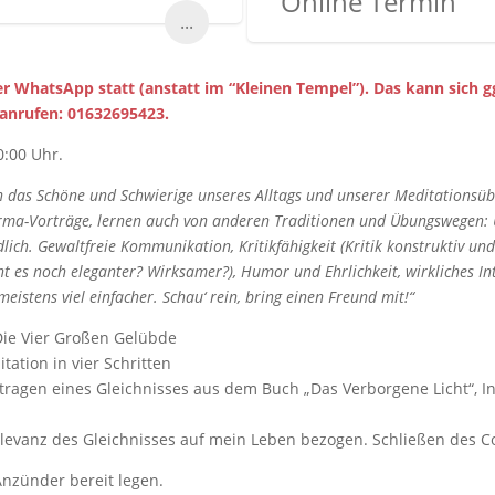
Online Termin
...
per WhatsApp statt (anstatt im “Kleinen Tempel”). Das kann sich 
 anrufen: 01632695423.
0:00 Uhr.
ilen das Schöne und Schwierige unseres Alltags und unserer Meditations
ma-Vorträge, lernen auch von anderen Traditionen und Übungswegen: U
lich. Gewaltfreie Kommunikation, Kritikfähigkeit (Kritik konstruktiv 
ht es noch eleganter? Wirksamer?), Humor und Ehrlichkeit, wirkliches 
istens viel einfacher. Schau‘ rein, bring einen Freund mit!“
 Die Vier Großen Gelübde
tation in vier Schritten
rtragen eines Gleichnisses aus dem Buch „Das Verborgene Licht“, In
levanz des Gleichnisses auf mein Leben bezogen. Schließen des Co
 Anzünder bereit legen.