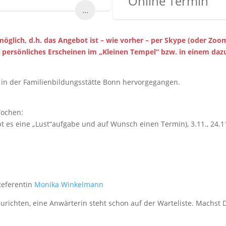
Online Termin
...
öglich, d.h. das Angebot ist – wie vorher – per Skype (oder Zoo
 persönliches Erscheinen im „Kleinen Tempel“ bzw. in einem dazu
 in der Familienbildungsstätte Bonn hervorgegangen.
Wochen:
 gibt es eine „Lust“aufgabe und auf Wunsch einen Termin), 3.11., 24.1
 Referentin
Monika Winkelmann
zurichten, eine Anwärterin steht schon auf der Warteliste. Machst 