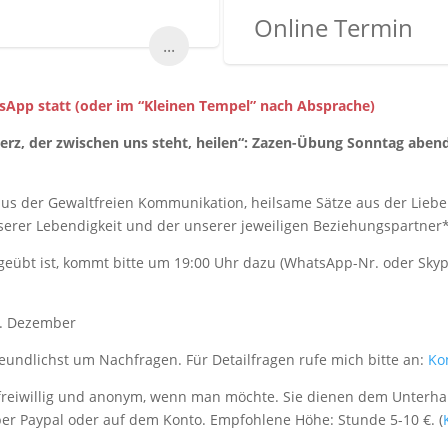
Online Termin
...
tsApp statt (oder im “Kleinen Tempel” nach Absprache)
z, der zwischen uns steht, heilen“: Zazen-Übung Sonntag abends,
e aus der Gewaltfreien Kommunikation, heilsame Sätze aus der Lieb
nserer Lebendigkeit und der unserer jeweiligen Beziehungspartner
eübt ist, kommt bitte um 19:00 Uhr dazu (WhatsApp-Nr. oder Sky
20. Dezember
freundlichst um Nachfragen. Für Detailfragen rufe mich bitte an:
Ko
eiwillig und anonym, wenn man möchte. Sie dienen dem Unterhalt
über Paypal oder auf dem Konto. Empfohlene Höhe: Stunde 5-10 €. (