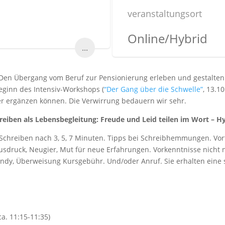
veranstaltungsort
Online/Hybrid
...
en Übergang vom Beruf zur Pensionierung erleben und gestalten:
eginn des Intensiv-Workshops (
“Der Gang über die Schwelle”
, 13.10
er ergänzen können. Die Verwirrung bedauern wir sehr.
eiben als Lebensbegleitung: Freude und Leid teilen im Wort – H
 Schreiben nach 3, 5, 7 Minuten. Tipps bei Schreibhemmungen. Vort
druck, Neugier, Mut für neue Erfahrungen. Vorkenntnisse nicht nöt
andy, Überweisung Kursgebühr. Und/oder Anruf. Sie erhalten eine s
a. 11:15-11:35)