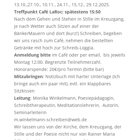
13.10.,27.10., 10.11., 24.11., 15.12., 29.12.2025.
Treffpunkt Café LaRoc: spätestens 15:50
Nach dem Gehen und Stehen in Stille im Kreuzgang,
je nach Wetter auch Sitzen auf einer der
Bänke/Mauern und dort (kurz!) Schreiben, begeben
wir uns rasch zum Café, nehmen die bestellten
Getränke mit hoch zur Schreib-Loggia.
Anmeldung
bitte
im Café oder per email, bis jeweils
Montag 12:00. Begrenzte Teilnehmerzahl.
Honorarspende: 20€/pro Termin (bitte bar)
Mitzubringen
: Notizbuch mit harter Unterlage (Ich
bringe auch ein paar mit), evtl. ein klappbares
Sitzkissen
Leitung
: Monika Winkelmann, Poesiepädagogin,
Schreibtherapeutin, Meditationslehrerin, Autorin,
Seminarleiterin
m.winkelmann-schreiben@web.de
Wir lassen uns von der Kirche, dem Kreuzgang, der
Stille und der Poesie nicht nur von Rainer Maria