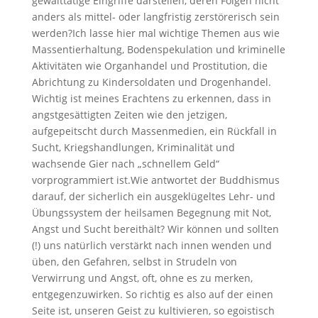
gewalttätige Eingriffe darstellen, deren Folgen nicht
anders als mittel- oder langfristig zerstörerisch sein
werden?Ich lasse hier mal wichtige Themen aus wie
Massentierhaltung, Bodenspekulation und kriminelle
Aktivitäten wie Organhandel und Prostitution, die
Abrichtung zu Kindersoldaten und Drogenhandel.
Wichtig ist meines Erachtens zu erkennen, dass in
angstgesättigten Zeiten wie den jetzigen,
aufgepeitscht durch Massenmedien, ein Rückfall in
Sucht, Kriegshandlungen, Kriminalität und
wachsende Gier nach „schnellem Geld“
vorprogrammiert ist.Wie antwortet der Buddhismus
darauf, der sicherlich ein ausgeklügeltes Lehr- und
Übungssystem der heilsamen Begegnung mit Not,
Angst und Sucht bereithält? Wir können und sollten
(!) uns natürlich verstärkt nach innen wenden und
üben, den Gefahren, selbst in Strudeln von
Verwirrung und Angst, oft, ohne es zu merken,
entgegenzuwirken. So richtig es also auf der einen
Seite ist, unseren Geist zu kultivieren, so egoistisch