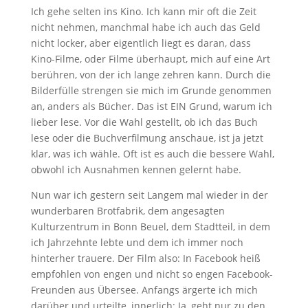
Ich gehe selten ins Kino. Ich kann mir oft die Zeit
nicht nehmen, manchmal habe ich auch das Geld
nicht locker, aber eigentlich liegt es daran, dass
Kino-Filme, oder Filme überhaupt, mich auf eine Art
berühren, von der ich lange zehren kann. Durch die
Bilderfülle strengen sie mich im Grunde genommen
an, anders als Bücher. Das ist EIN Grund, warum ich
lieber lese. Vor die Wahl gestellt, ob ich das Buch
lese oder die Buchverfilmung anschaue, ist ja jetzt
klar, was ich wähle. Oft ist es auch die bessere Wahl,
obwohl ich Ausnahmen kennen gelernt habe.
Nun war ich gestern seit Langem mal wieder in der
wunderbaren Brotfabrik, dem angesagten
Kulturzentrum in Bonn Beuel, dem Stadtteil, in dem
ich Jahrzehnte lebte und dem ich immer noch
hinterher trauere. Der Film also: In Facebook heiß
empfohlen von engen und nicht so engen Facebook-
Freunden aus Übersee. Anfangs ärgerte ich mich
darüber und urteilte, innerlich: Ja, geht nur zu den