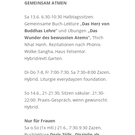
GEMEINSAM ATMEN
Sa 13.6. 6:30-10:30 Halbtagssitzen.
Gemeinsame Buch-Lektüre „
Das Herz von
Buddhas Lehre“
und Übungen
„Das
Wunder des bewussten Atems“,
Thich
Nhat Hanh. Rezitationen nach Phönix-
Wolke-Sangha, Haus Felsentor.
Hybrid/evtl.Garten.
Di-Do 7-8, Fr 7:00-7:30, Sa 7:30–8:00 Zazen
.
Hybrid. Liturgie everydayzen foundation.
So 14.6., 21-21:30, Sitzen säkular. 21:30-
22:00: Praxis-Gespräch, wenn gewünscht.
Hybrid.
Nur für Frauen
Sa o.So (1x mtl.) 21.6., 7:30-9:30 Zazen,
Buchlektüre
Doris Zölls „Disziplin als