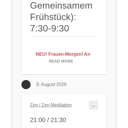
Gemeinsamem
Frühstück):
7:30-9:30
NEU! Frauen-Morgen! An
jedem 3. Samstag im
READ MORE
Monat:
Die nächsten
Termine:
21.3
.
(Frühlingsbeginn!),
18.4
.,
23.5
. (um eine Woche nach
9. August 2026
hinten verschoben),
21.6.
(Sommeranfang!), aus
gegebenem Anlass auf
Zen / Zen Meditation
...
Sonntag verschoben, gerne
mit
Spaziergang/Wanderung,
21:00 / 21:30
mit teilweise "Edlem