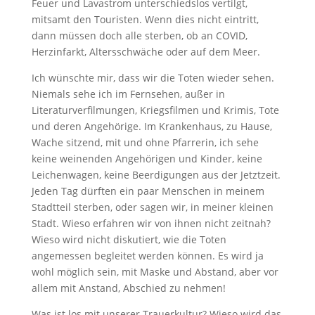
Feuer und Lavastrom unterschiedslos vertilgt,
mitsamt den Touristen. Wenn dies nicht eintritt,
dann müssen doch alle sterben, ob an COVID,
Herzinfarkt, Altersschwäche oder auf dem Meer.
Ich wünschte mir, dass wir die Toten wieder sehen.
Niemals sehe ich im Fernsehen, außer in
Literaturverfilmungen, Kriegsfilmen und Krimis, Tote
und deren Angehörige. Im Krankenhaus, zu Hause,
Wache sitzend, mit und ohne Pfarrerin, ich sehe
keine weinenden Angehörigen und Kinder, keine
Leichenwagen, keine Beerdigungen aus der Jetztzeit.
Jeden Tag dürften ein paar Menschen in meinem
Stadtteil sterben, oder sagen wir, in meiner kleinen
Stadt. Wieso erfahren wir von ihnen nicht zeitnah?
Wieso wird nicht diskutiert, wie die Toten
angemessen begleitet werden können. Es wird ja
wohl möglich sein, mit Maske und Abstand, aber vor
allem mit Anstand, Abschied zu nehmen!
Was ist los mit unserer Trauerkultur? Wieso wird das