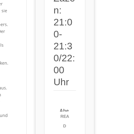
er
N:
 sie
21:0
ers.
Der
0-
21:3
ls
0/22:
nken.
00
Uhr
aus.
n
e
Abe
 und
REA
ndte
D
rmin