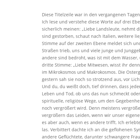
Diese Titelzeile war in den vergangenen Tagen
Ich lese und verstehe diese Worte auf drei Ebe
sicherlich meinen: „Liebe Landsleute, nehmt die 
sind gestorben, schaut nach Italien, weitere 
Stimme auf der zweiten Ebene meldet sich und 
Straßen trieb, uns und viele junge und Jungge
andere sind bedroht, was ist mit dem Wasser,
dritte Stimme: „Liebe Mitwesen, wisst ihr de
im Mikrokosmos und Makrokosmos. Die Osterglo
gestern sah sie noch so strotzend aus, vor Li
Und du, du weißt doch, tief drinnen, dass jed
Leben und Tod, ob uns das nun schmeckt oder n
spirituelle, religiöse Wege, um den Gegebenh
noch vergrößert wird. Denn meistens vergröß
vergrößern das Leiden, wenn wir unser eigenes
es aber auch, wenn es andere trifft. Ich erlebt
las. Verbittert dachte ich an die geflohenen S
andere Geflüchtete, darunter schwangere Frauen