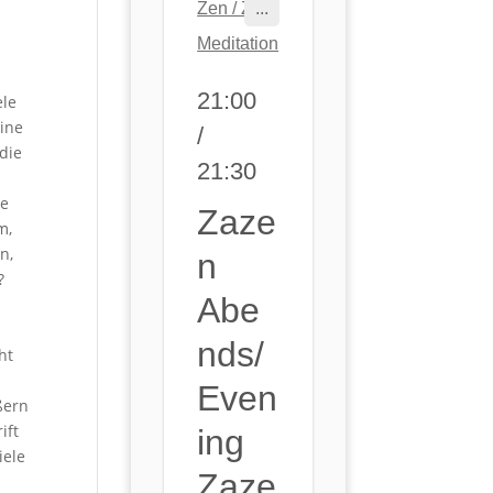
Zen / Zen
...
Meditation
21:00
ele
Eine
/
die
21:30
ie
Zaze
m,
n,
N
?
Abe
Nds/
ht
Even
ßern
ift
Ing
iele
Zaze