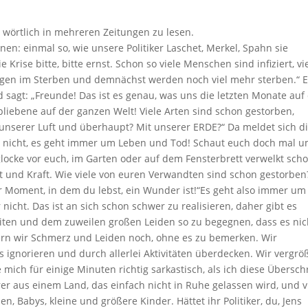
 wörtlich in mehreren Zeitungen zu lesen.
nen: einmal so, wie unsere Politiker Laschet, Merkel, Spahn sie
Krise bitte, bitte ernst. Schon so viele Menschen sind infiziert, vi
liegen im Sterben und demnächst werden noch viel mehr sterben.“ 
sagt: „Freunde! Das ist es genau, was uns die letzten Monate auf 
bliebene auf der ganzen Welt! Viele Arten sind schon gestorben,
 unserer Luft und überhaupt? Mit unserer ERDE?“ Da meldet sich d
nn nicht, es geht immer um Leben und Tod! Schaut euch doch mal u
cke vor euch, im Garten oder auf dem Fensterbrett verwelkt scho
cht und Kraft. Wie viele von euren Verwandten sind schon gestorben
er Moment, in dem du lebst, ein Wunder ist!“Es geht also immer um
icht. Das ist an sich schon schwer zu realisieren, daher gibt es
eiten und dem zuweilen großen Leiden so zu begegnen, dass es nic
ern wir Schmerz und Leiden noch, ohne es zu bemerken. Wir
 ignorieren und durch allerlei Aktivitäten überdecken. Wir vergrö
e mich für einige Minuten richtig sarkastisch, als ich diese Überschr
yrer aus einem Land, das einfach nicht in Ruhe gelassen wird, und v
, Babys, kleine und größere Kinder. Hättet ihr Politiker, du, Jens