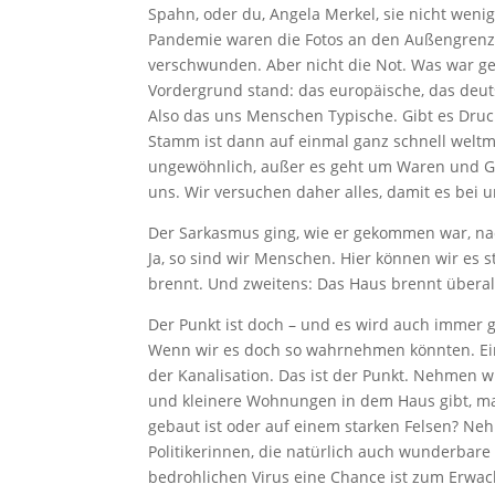
Spahn, oder du, Angela Merkel, sie nicht wen
Pandemie waren die Fotos an den Außengrenz
verschwunden. Aber nicht die Not. Was war g
Vordergrund stand: das europäische, das deuts
Also das uns Menschen Typische. Gibt es Druc
Stamm ist dann auf einmal ganz schnell weltm
ungewöhnlich, außer es geht um Waren und Ge
uns. Wir versuchen daher alles, damit es bei un
Der Sarkasmus ging, wie er gekommen war, nac
Ja, so sind wir Menschen. Hier können wir es 
brennt. Und zweitens: Das Haus brennt überall.
Der Punkt ist doch – und es wird auch immer g
Wenn wir es doch so wahrnehmen könnten. Ein
der Kanalisation. Das ist der Punkt. Nehmen 
und kleinere Wohnungen in dem Haus gibt, m
gebaut ist oder auf einem starken Felsen? Neh
Politikerinnen, die natürlich auch wunderbar
bedrohlichen Virus eine Chance ist zum Erwac