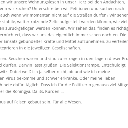
en wir unsere Wohnungslosen in unser Herz bei den Andachten,
 wenn wir kochen? Unterschreiben wir Petitionen und suchen nach
 auch wenn wir momentan nicht auf die Straßen dürfen? Wir sehen
e stabile, wettertrotzende Zelte aufgestellt werden können, wie viel
en zurückgeflogen werden können. Wir sehen das, finden es richti
ernüchtert, dass wir uns das eigentlich immer schon dachten. Die
er Einsatz gebündelter Kräfte und Mittel aufzunehmen, zu verteilen
egrieren in die jeweiligen Gesellschaften.
Jemen; Seuchen waren und sind zu ertragen in den Lagern dieser Erd
d dürfen. Darwin lässt grüßen. Die Selektionsrampe. Entschuldigt, 
witz. Dabei weiß ich ja selber nicht, ob und wie ich meine
den Virus bekomme und schwer erkranke. Oder meine lieben
bete dafür, täglich. Dass ich für die Politikerin genauso viel Mitg
er die Rohingya, Dalits, Kurden …
aus auf Felsen gebaut sein. Für alle Wesen.