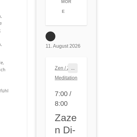
MOR
e:
E
Mi+
,
e
(Do
g
21-
,
22)+
11. August 2026
So,
e,
von
Zen / Zen
...
ich
21:0
Meditation
0
efühl
7:00 /
bis
8:00
21:3
0.
Zaze
Son
N Di-
ntag