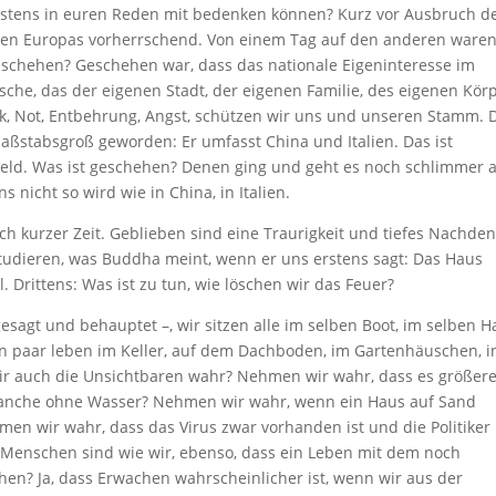
igstens in euren Reden mit bedenken können? Kurz vor Ausbruch d
en Europas vorherrschend. Von einem Tag auf den anderen waren
eschehen? Geschehen war, dass das nationale Eigeninteresse im
che, das der eigenen Stadt, der eigenen Familie, des eigenen Körp
k, Not, Entbehrung, Angst, schützen wir uns und unseren Stamm. 
aßstabsgroß geworden: Er umfasst China und Italien. Das ist
ld. Was ist geschehen? Denen ging und geht es noch schlimmer a
s nicht so wird wie in China, in Italien.
h kurzer Zeit. Geblieben sind eine Traurigkeit und tiefes Nachde
studieren, was Buddha meint, wenn er uns erstens sagt: Das Haus
 Drittens: Was ist zu tun, wie löschen wir das Feuer?
esagt und behauptet –, wir sitzen alle im selben Boot, im selben H
 paar leben im Keller, auf dem Dachboden, im Gartenhäuschen, i
wir auch die Unsichtbaren wahr? Nehmen wir wahr, dass es größer
anche ohne Wasser? Nehmen wir wahr, wenn ein Haus auf Sand
men wir wahr, dass das Virus zwar vorhanden ist und die Politiker
e Menschen sind wie wir, ebenso, dass ein Leben mit dem noch
hen? Ja, dass Erwachen wahrscheinlicher ist, wenn wir aus der