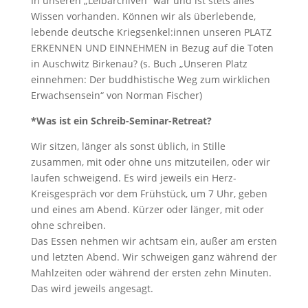
In unseren „Leibarchiven“ war und ist stets alles
Wissen vorhanden. Können wir als überlebende,
lebende deutsche Kriegsenkel:innen unseren PLATZ
ERKENNEN UND EINNEHMEN in Bezug auf die Toten
in Auschwitz Birkenau? (s. Buch „Unseren Platz
einnehmen: Der buddhistische Weg zum wirklichen
Erwachsensein“ von Norman Fischer)
*Was ist ein Schreib-Seminar-Retreat?
Wir sitzen, länger als sonst üblich, in Stille
zusammen, mit oder ohne uns mitzuteilen, oder wir
laufen schweigend. Es wird jeweils ein Herz-
Kreisgespräch vor dem Frühstück, um 7 Uhr, geben
und eines am Abend. Kürzer oder länger, mit oder
ohne schreiben.
Das Essen nehmen wir achtsam ein, außer am ersten
und letzten Abend. Wir schweigen ganz während der
Mahlzeiten oder während der ersten zehn Minuten.
Das wird jeweils angesagt.