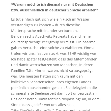
*Warum möchte ich diesmal nur mit Deutschen
bzw. ausschließlich in deutscher Sprache arbeiten?
Es tut einfach gut, sich wie ein Fisch im Wasser
verständigen zu können – durch dieselbe
Muttersprache miteinander verbunden.
Bei den sechs Auschwitz-Retreats habe ich eine
deutschsprachige Peergroup vermisst. Ein paarmal
gab es Versuche, eine solche zu etablieren. Einmal
trafen wir uns, fast versteckt, was SEHR wichtig war.
Ich habe später festgestellt, dass das Mitempfinden
und damit Wertschätzen von Menschen, in deren
Familien Täter*innen waren, nicht so ausgeprägt
war. Die meisten hatten sich kaum mit den
kollektiven Schattenseiten ihres eigenen Landes
persönlich auseinander gesetzt. Sie delegierten die
schmerzhafte Seelenarbeit damit oft unbewusst an
uns oder boten unwissentlich “bypassing” an, in dem
Sinne, dass „jede*r von uns alles sei –
Täter*in/Opfer/Retter*in“. Das war gut gemeint,