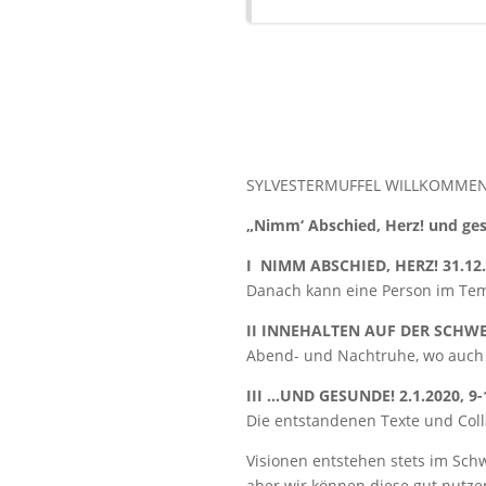
SYLVESTERMUFFEL WILLKOMMEN
„Nimm‘ Abschied, Herz! und ges
I NIMM ABSCHIED, HERZ! 31.12., 
Danach kann eine Person im Temp
II INNEHALTEN AUF DER SCHWELLE:
Abend- und Nachtruhe, wo auch
III …UND GESUNDE! 2.1.2020, 9-19
Die entstandenen Texte und Coll
Visionen entstehen stets im Schw
aber wir können diese gut nutze