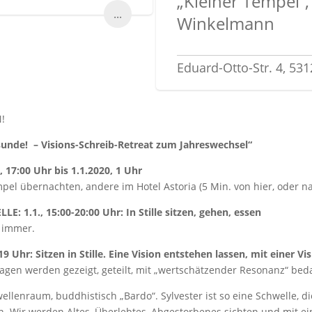
„Kleiner Tempel“
...
Winkelmann
Eduard-Otto-Str. 4, 53
!
unde! – Visions-Schreib-Retreat zum Jahreswechsel“
17:00 Uhr bis 1.1.2020, 1 Uhr
el übernachten, andere im Hotel Astoria (5 Min. von hier, oder n
 1.1., 15:00-20:00 Uhr: In Stille sitzen, gehen, essen
 immer.
 Uhr: Sitzen in Stille. Eine Vision entstehen lassen, mit einer Vi
agen werden gezeigt, geteilt, mit „wertschätzender Resonanz“ bed
ellenraum, buddhistisch „Bardo“. Sylvester ist so eine Schwelle, d
n. Wir werden Altes, Überlebtes, Abgestorbenes sichten und mit ei