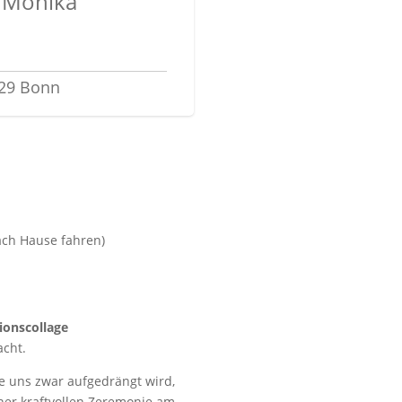
, Monika
129 Bonn
ach Hause fahren)
sionscollage
acht.
ie uns zwar aufgedrängt wird,
ner kraftvollen Zeremonie am