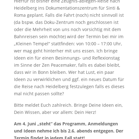
Hierfür ist bisher eine Zeugnis-ablegen-Reise nach
Heidelberg ins Dokumentationszentrum für Sinti &
Roma geplant. Falls die Fahrt (noch) nicht sinnvoll ist
(da bspw. das Doku-Zentrum noch geschlossen ist
oder die Mehrheit von uns noch vorsichtig mit dem
Bahnreisen sein möchte) wird der Termin bei mir im
„Kleinen Tempel“ stattfinden: von 10:00 – 17:00 Uhr,
wer mag geht hinterher mit uns essen. Ich bringe
Ideen ein für einen Besinnungs- und Reflexionstag
im Sinne der Zen Peacemaker, falls es dabei bleibt,
dass wir in Bonn bleiben. Wer hat Lust, ein paar
Ideen zu verwirklichen und ggf. ein neues Datum für
die Reise nach Heidelberg festzulegen falls es dieses
mal nicht passen sollte?
Bitte meldet Euch zahlreich. Bringe Deine Ideen ein,
Dein Wissen, aber vor allem: Dein Herz!
Am 4. Juni „steht“ das Programm, Anmeldungen
und Ideen nehme ich bis 2.6. abends entgegen. Der
Termin findet in jedem Fall statt!