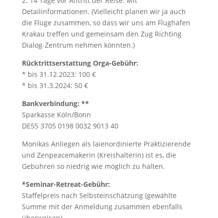
2. 14 Tage vor Antritt der Reise. Mit
Detailinformationen. (Vielleicht planen wir ja auch
die Flüge zusammen, so dass wir uns am Flughafen
Krakau treffen und gemeinsam den Zug Richting
Dialog-Zentrum nehmen könnten.)
Rücktrittserstattung Orga-Gebühr:
* bis 31.12.2023: 100 €
* bis 31.3.2024: 50 €
Bankverbindung: **
Sparkasse Köln/Bonn
DE55 3705 0198 0032 9013 40
Monikas Anliegen als laienordinierte Praktizierende
und Zenpeacemakerin (Kreishalterin) ist es, die
Gebühren so niedrig wie möglich zu halten.
*Seminar-Retreat-Gebühr:
Staffelpreis nach Selbsteinschätzung (gewählte
Summe mit der Anmeldung zusammen ebenfalls
überweisen)