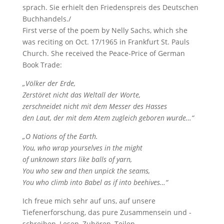
sprach. Sie erhielt den Friedenspreis des Deutschen
Buchhandels./
First verse of the poem by Nelly Sachs, which she
was reciting on Oct. 17/1965 in Frankfurt St. Pauls
Church. She received the Peace-Price of German
Book Trade:
„Völker der Erde,
Zerstöret nicht das Weltall der Worte,
zerschneidet nicht mit dem Messer des Hasses
den Laut, der mit dem Atem zugleich geboren wurde…“
„O Nations of the Earth.
You, who wrap yourselves in the might
of unknown stars like balls of yarn,
You who sew and then unpick the seams,
You who climb into Babel as if into beehives…“
Ich freue mich sehr auf uns, auf unsere
Tiefenerforschung, das pure Zusammensein und -
schreiben, Lesen, Zuhören, Teilen…