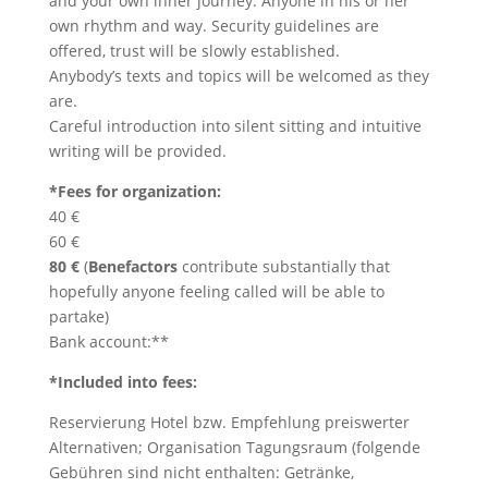
and your own inner journey. Anyone in his or her
own rhythm and way. Security guidelines are
offered, trust will be slowly established.
Anybody’s texts and topics will be welcomed as they
are.
Careful introduction into silent sitting and intuitive
writing will be provided.
*Fees for organization:
40 €
60 €
80 €
(
Benefactors
contribute substantially that
hopefully anyone feeling called will be able to
partake)
Bank account:**
*Included into fees:
Reservierung Hotel bzw. Empfehlung preiswerter
Alternativen; Organisation Tagungsraum (folgende
Gebühren sind nicht enthalten: Getränke,