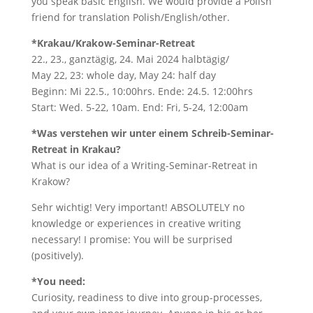
you speak basic English. We would provide a Polish
friend for translation Polish/English/other.
*Krakau/Krakow-Seminar-Retreat
22., 23., ganztägig, 24. Mai 2024 halbtägig/
May 22, 23: whole day, May 24: half day
Beginn: Mi 22.5., 10:00hrs. Ende: 24.5. 12:00hrs
Start: Wed. 5-22, 10am. End: Fri, 5-24, 12:00am
*Was verstehen wir unter einem Schreib-Seminar-
Retreat in Krakau?
What is our idea of a Writing-Seminar-Retreat in
Krakow?
Sehr wichtig! Very important! ABSOLUTELY no
knowledge or experiences in creative writing
necessary! I promise: You will be surprised
(positively).
*You need:
Curiosity, readiness to dive into group-processes,