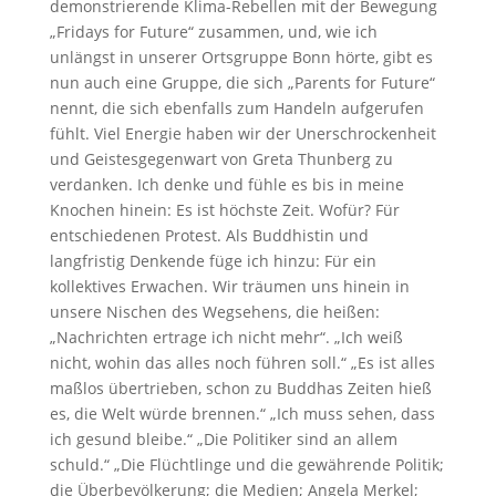
demonstrierende Klima-Rebellen mit der Bewegung
„Fridays for Future“ zusammen, und, wie ich
unlängst in unserer Ortsgruppe Bonn hörte, gibt es
nun auch eine Gruppe, die sich „Parents for Future“
nennt, die sich ebenfalls zum Handeln aufgerufen
fühlt. Viel Energie haben wir der Unerschrockenheit
und Geistesgegenwart von Greta Thunberg zu
verdanken. Ich denke und fühle es bis in meine
Knochen hinein: Es ist höchste Zeit. Wofür? Für
entschiedenen Protest. Als Buddhistin und
langfristig Denkende füge ich hinzu: Für ein
kollektives Erwachen. Wir träumen uns hinein in
unsere Nischen des Wegsehens, die heißen:
„Nachrichten ertrage ich nicht mehr“. „Ich weiß
nicht, wohin das alles noch führen soll.“ „Es ist alles
maßlos übertrieben, schon zu Buddhas Zeiten hieß
es, die Welt würde brennen.“ „Ich muss sehen, dass
ich gesund bleibe.“ „Die Politiker sind an allem
schuld.“ „Die Flüchtlinge und die gewährende Politik;
die Überbevölkerung; die Medien; Angela Merkel;