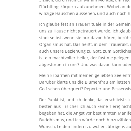
Flüchtlingskörpern aufzunehmen. Wobei an de
winzige Häuschen aussehen, und auch noch hi
Ich glaube fest an Trauerrituale in der Gemei
uns zu Hause nicht getrauert wurde. Ich glau
sind; selbst, wenn sie nur davon hören, berührt
Organismus hat. Das heißt, in dem Trauerakt, in
auch unsere Beziehung zu Gott, zum Göttlichen
ist ein machtvoller Heiler, der fast nie geleg
abgestorben in uns? Und was davon kann oder 
Mein Erbarmen mit meinen geliebten Seelenfr
Darüber klärte uns die Blumenfrau am letzten 
Golf schon überquert? Reporter und Besserwis
Der Punkt ist, und ich denke, das erschließt
besten aus – (sicherlich auch keine Tiere) ni
begeben hat, die Angst vor bestimmten Manife
Buddhismus, und ich würde noch hinzuzählen:
Wunsch, Leiden lindern zu wollen, übrigens a