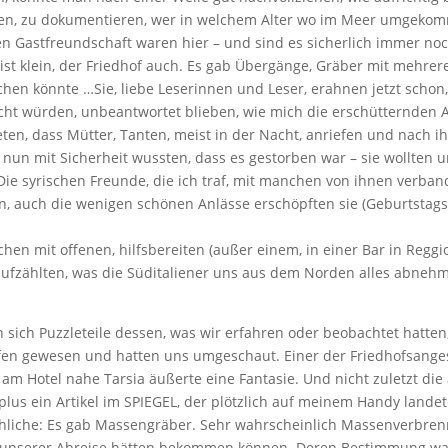
en, zu dokumentieren, wer in welchem Alter wo im Meer umgeko
 Gastfreundschaft waren hier – und sind es sicherlich immer noc
 ist klein, der Friedhof auch. Es gab Übergänge, Gräber mit mehre
n könnte …Sie, liebe Leserinnen und Leser, erahnen jetzt schon, wi
acht würden, unbeantwortet blieben, wie mich die erschütternden
en, dass Mütter, Tanten, meist in der Nacht, anriefen und nach 
nun mit Sicherheit wussten, dass es gestorben war – sie wollten u
Die syrischen Freunde, die ich traf, mit manchen von ihnen verba
, auch die wenigen schönen Anlässe erschöpften sie (Geburtstagsfe
en mit offenen, hilfsbereiten (außer einem, in einer Bar in Reggio
aufzählten, was die Süditaliener uns aus dem Norden alles abneh
 sich Puzzleteile dessen, was wir erfahren oder beobachtet hatte
fen gewesen und hatten uns umgeschaut. Einer der Friedhofsangest
ar am Hotel nahe Tarsia äußerte eine Fantasie. Und nicht zuletzt 
 plus ein Artikel im SPIEGEL, der plötzlich auf meinem Handy lande
hliche: Es gab Massengräber. Sehr wahrscheinlich Massenverbren
 unserer Abreise hätten bekommen können. Deren Bestimmung war