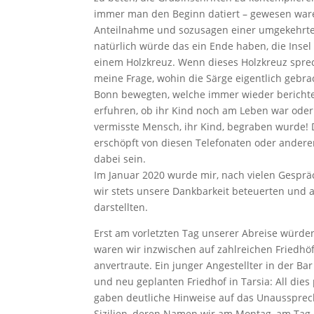
immer man den Beginn datiert – gewesen war
Anteilnahme und sozusagen einer umgekehrten
natürlich würde das ein Ende haben, die Insel
einem Holzkreuz. Wenn dieses Holzkreuz spreche
meine Frage, wohin die Särge eigentlich gebr
Bonn bewegten, welche immer wieder berichtet
erfuhren, ob ihr Kind noch am Leben war oder 
vermisste Mensch, ihr Kind, begraben wurde! 
erschöpft von diesen Telefonaten oder anderen
dabei sein.
Im Januar 2020 wurde mir, nach vielen Gespräch
wir stets unsere Dankbarkeit beteuerten und 
darstellten.
Erst am vorletzten Tag unserer Abreise würden
waren wir inzwischen auf zahlreichen Friedhö
anvertraute. Ein junger Angestellter in der B
und neu geplanten Friedhof in Tarsia: All dies
gaben deutliche Hinweise auf das Unaussprec
Sizilien, deren Namen wir am Montag, am Tag