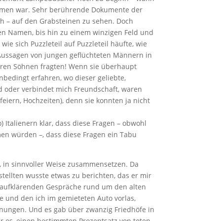
mmen war. Sehr berührende Dokumente der
h – auf den Grabsteinen zu sehen. Doch
ren Namen, bis hin zu einem winzigen Feld und
e sich Puzzleteil auf Puzzleteil häufte, wie
 Aussagen von jungen geflüchteten Männern in
ihren Söhnen fragten! Wenn sie überhaupt
nbedingt erfahren, wo dieser geliebte,
nd oder verbindet mich Freundschaft, waren
iern, Hochzeiten), denn sie konnten ja nicht
) Italienern klar, dass diese Fragen – obwohl
men würden –, dass diese Fragen ein Tabu
n, in sinnvoller Weise zusammensetzen. Da
ellten wusste etwas zu berichten, das er mir
die aufklärenden Gespräche rund um den alten
te und den ich im gemieteten Auto vorlas,
nungen. Und es gab über zwanzig Friedhöfe in
 es, einen bestimmten Prozentsatz von toten