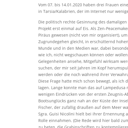
Vom 07. bis 14.01.2020 haben drei Frauen eine
in Tarsia/Kalabrien, der im Internet nur weni
Die politisch rechte Gesinnung des damaligen
Projekt erst einmal auf Eis. Als Zen-Peacema
Piräus gewesen (nicht von mir organisiert), 
Zugrundegehen gleicht, in erschütternd hohen 
Munde und in den Medien war, dabei besonders 
wie ich, nicht wegschauen können oder wollen.
Gelegenheiten ansehe, Mitgefühl wirksam werd
suchen, der mir seit Jahren im Kopf herumspuk
werden oder die noch während ihrer Verwahru
Diese Frage hatte mich schon bewegt, als ich d
lagen. Lange konnte man das auf Lampedusa ni
wenigen Eindrücken von der ersten Zeugnis-A
Bootsunglücks ganz nah an der Küste der Ins
Fischer, der zufällig draußen auf dem Meer wa
Sgra. Guisi Nicolini hielt bei ihrer Ernennun
Rolle einnahmen. (Die Rede wird hier bald zu
zu beten, die Grabinschriften zu kontemplier