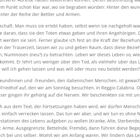
m Punkt schon klar war, wo sie begraben würden: Hinter den wund
nter der Reihe der Bettler und Armen.
nschaft. Man muss sie erlebt haben, selbst wenn sie nachgeholt war
be daran, dass sie den Toten etwas geben und ihren Angehörigen.
 werden sie sein. Ferner glaube ich fest an die Kraft der Beziehung
 der Trauerzeit, lassen wir zu und geben Raum, dass diese Beziehung
, Numinosen (neu?) zu betrachten. Leben wir dieses Leben so, wie 
en kommt. Er lehrt uns weniger über den Tod, als vielmehr über das 
will ich gehen lassen und was will oder muss neu belebt werden?
eundinnen und -freunden, den italienischen Menschen, ist gewach
Friedhof auf, den wir am Sonntag besuchten, in Reggio Calabria. 
ser gingen ihr gehörig auf die Nerven. Wir beschenkten sie mit u
 sich aus dem Text, der Fortsetzungen haben wird, wir dürfen Mens
cht einfach verrecken lassen. Das tun wir aber, und wir tun es ohn
stationen des Lebens aufgeben zu wollen (Kranke, Alte, Sterbende
 Arme, Ausgegrenzte, Bettelnde, Fremde), dann führen diese Beg
uch bei uns selber. Womit wir am Anfang wären. Wir lindern das L