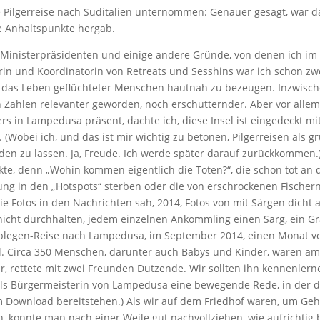
 Pilgerreise nach Süditalien unternommen: Genauer gesagt, war das
ge Anhaltspunkte hergab.
 Ministerpräsidenten und einige andere Gründe, von denen ich im 
kerin und Koordinatorin von Retreats und Sesshins war ich schon 
um das Leben geflüchteter Menschen hautnah zu bezeugen. Inzwisch
Zahlen relevanter geworden, noch erschütternder. Aber vor allem s
in Lampedusa präsent, dachte ich, diese Insel ist eingedeckt mit
 (Wobei ich, und das ist mir wichtig zu betonen, Pilgerreisen als 
en zu lassen. Ja, Freude. Ich werde später darauf zurückkommen.
te, denn „Wohin kommen eigentlich die Toten?“, die schon tot an d
ng in den „Hotspots“ sterben oder die von erschrockenen Fischer
ie Fotos in den Nachrichten sah, 2014, Fotos von mit Särgen dicht 
cht durchhalten, jedem einzelnen Ankömmling einen Sarg, ein Gra
blegen-Reise nach Lampedusa, im September 2014, einen Monat vo
el. Circa 350 Menschen, darunter auch Babys und Kinder, waren a
r, rettete mit zwei Freunden Dutzende. Wir sollten ihn kennenler
g als Bürgermeisterin von Lampedusa eine bewegende Rede, in der 
m Download bereitstehen.) Als wir auf dem Friedhof waren, um Geh
en, konnte man nach einer Weile gut nachvollziehen, wie aufrich