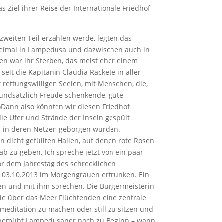
 Ziel ihrer Reise der Internationale Friedhof
zweiten Teil erzählen werde, legten das
zweimal in Lampedusa und dazwischen auch in
en war ihr Sterben, das meist eher einem
eit die Kapitänin Claudia Rackete in aller
 rettungswilligen Seelen, mit Menschen, die,
grundsätzlich Freude schenkende, gute
)Dann also könnten wir diesen Friedhof
ie Ufer und Strände der Inseln gespült
n in deren Netzen geborgen wurden.
an dicht gefüllten Hallen, auf denen rote Rosen
b zu geben. Ich spreche jetzt von ein paar
r dem Jahrestag des schrecklichen
m 03.10.2013 im Morgengrauen ertrunken. Ein
nen und mit ihm sprechen. Die Bürgermeisterin
die über das Meer Flüchtenden eine zentrale
meditation zu machen oder still zu sitzen und
tig bemüht Lampedusaner noch zu Beginn – wann