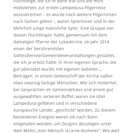
Flüchtlinge, die ich in Bonn traf und die mich
motivierten, zur ersten Lampedusa-Pilgerreise
auszubrechen – es würde noch weitere Pilgerreisen
nach Sizilien geben -, waren Syrerinnen und in der
Mehrheit junge männliche Syrer. Eine Gruppe von
diesen Flüchtlingen hatte, gemeinsam mit dem
damaligen Pfarrer der Lukaskirche, im Jahr 2014
einen der berührendsten
Gottesdienste/Gemeindeveranstaltungen gestaltet,
die ich je erlebt hatte: In ihrer eigenen Sprache, die
gut übersetzt wurde, mit eigenen Gebeten…,
Beiträgen. In einem Seitenschiff der Kirche saßen
etwa zwanzig farbige Menschen. Wie sich hinterher,
bei Gesprächen im Gemeindehaus und einem gut
ausgewählten, leckeren Büffet, waren sie über
Lampedusa geflohen und in verschiedene
europäische Länder „geschickt“ worden. Zu diesem
besonderen Ereignis waren sie nach Bonn
eingeladen worden, um Zeugnis abzulegen unter
dem Motto „Kein Mensch ist eine Nummer“. Wie weit