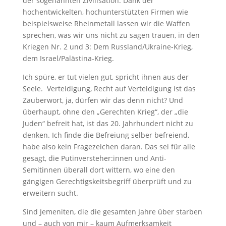
der sogenannten Zivilisation. Dank der
hochentwickelten, hochunterstützten Firmen wie
beispielsweise Rheinmetall lassen wir die Waffen
sprechen, was wir uns nicht zu sagen trauen, in den
Kriegen Nr. 2 und 3: Dem Russland/Ukraine-Krieg,
dem Israel/Palästina-Krieg.
Ich spüre, er tut vielen gut, spricht ihnen aus der
Seele. Verteidigung, Recht auf Verteidigung ist das
Zauberwort, ja, dürfen wir das denn nicht? Und
überhaupt, ohne den „Gerechten Krieg“, der „die
Juden“ befreit hat, ist das 20. Jahrhundert nicht zu
denken. Ich finde die Befreiung selber befreiend,
habe also kein Fragezeichen daran. Das sei für alle
gesagt, die Putinversteher:innen und Anti-
Semitinnen überall dort wittern, wo eine den
gängigen Gerechtigskeitsbegriff überprüft und zu
erweitern sucht.
Sind Jemeniten, die die gesamten Jahre über starben
und – auch von mir – kaum Aufmerksamkeit