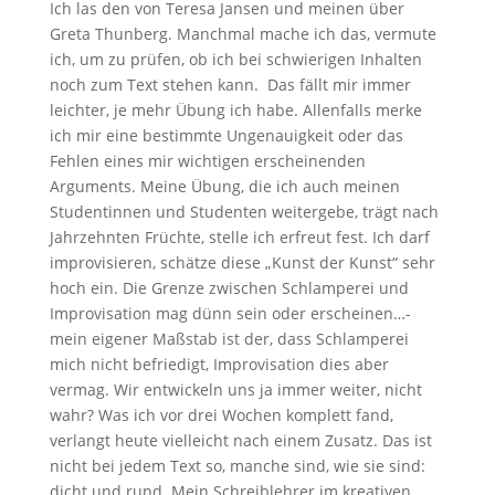
Ich las den von Teresa Jansen und meinen über
Greta Thunberg. Manchmal mache ich das, vermute
ich, um zu prüfen, ob ich bei schwierigen Inhalten
noch zum Text stehen kann. Das fällt mir immer
leichter, je mehr Übung ich habe. Allenfalls merke
ich mir eine bestimmte Ungenauigkeit oder das
Fehlen eines mir wichtigen erscheinenden
Arguments. Meine Übung, die ich auch meinen
Studentinnen und Studenten weitergebe, trägt nach
Jahrzehnten Früchte, stelle ich erfreut fest. Ich darf
improvisieren, schätze diese „Kunst der Kunst“ sehr
hoch ein. Die Grenze zwischen Schlamperei und
Improvisation mag dünn sein oder erscheinen…-
mein eigener Maßstab ist der, dass Schlamperei
mich nicht befriedigt, Improvisation dies aber
vermag. Wir entwickeln uns ja immer weiter, nicht
wahr? Was ich vor drei Wochen komplett fand,
verlangt heute vielleicht nach einem Zusatz. Das ist
nicht bei jedem Text so, manche sind, wie sie sind:
dicht und rund. Mein Schreiblehrer im kreativen