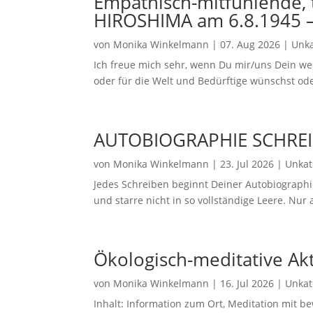
Empathisch-mitfühlende
HIROSHIMA am 6.8.1945 –
von
Monika Winkelmann
|
07. Aug 2026
|
Unka
Ich freue mich sehr, wenn Du mir/uns Dein w
oder für die Welt und Bedürftige wünschst o
AUTOBIOGRAPHIE SCHREI
von
Monika Winkelmann
|
23. Jul 2026
|
Unkat
Jedes Schreiben beginnt Deiner Autobiographie
und starre nicht in so vollständige Leere. Nu
Ökologisch-meditative Ak
von
Monika Winkelmann
|
16. Jul 2026
|
Unkat
Inhalt: Information zum Ort, Meditation mit 