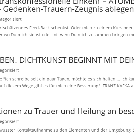
, transkonfessionelle Einkehr – A
 Gedenken-Trauern-Zeugnis ablege
tegorisiert
ertschätzendes Feed-Back schenkst. Oder mich zu einem Kurs ode
der wo Du mich siehst oder mit wem Du mich zusammen bringen möc
BEN. DICHTKUNST BEGINNT MIT DEI
egorisiert
 "Ich schreibe seit ein paar Tagen, möchte es sich halten ... Ich 
r auf diesem Wege gibt es für mich eine Besserung". FRANZ KAFKA au
tionen zu Trauer und Heilung an be
egorisiert
bewusster Kontaktaufnahme zu den Elementen und der Umgebung, Si