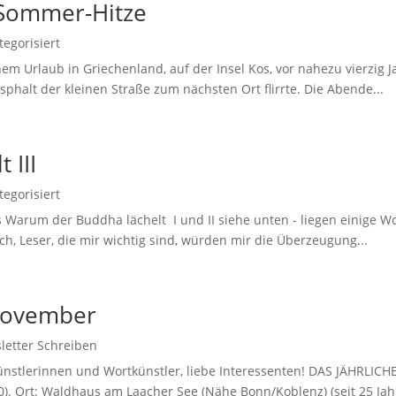
 Sommer-Hitze
egorisiert
m Urlaub in Griechenland, auf der Insel Kos, vor nahezu vierzig Ja
sphalt der kleinen Straße zum nächsten Ort flirrte. Die Abende...
 III
egorisiert
 Warum der Buddha lächelt I und II siehe unten - liegen einige 
ich, Leser, die mir wichtig sind, würden mir die Überzeugung...
 November
letter Schreiben
nstlerinnen und Wortkünstler, liebe Interessenten! DAS JÄHRLIC
). Ort: Waldhaus am Laacher See (Nähe Bonn/Koblenz) (seit 25 Jahr