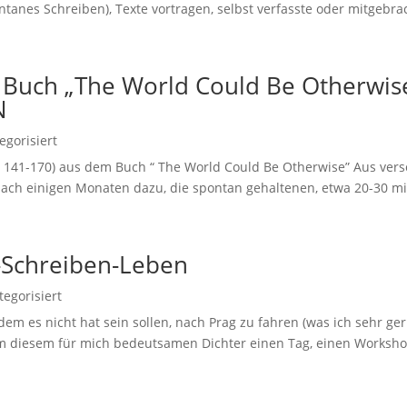
tanes Schreiben), Texte vortragen, selbst verfasste oder mitgebrac
uch „The World Could Be Otherwise“
N
egorisiert
S. 141-170) aus dem Buch “ The World Could Be Otherwise” Aus ver
nach einigen Monaten dazu, die spontan gehaltenen, etwa 20-30 mi
Schreiben-Leben
egorisiert
em es nicht hat sein sollen, nach Prag zu fahren (was ich sehr ge
em diesem für mich bedeutsamen Dichter einen Tag, einen Worksho