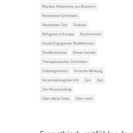
Monika: Hebamme von Büchern
Newsletter Schreiben
Newsletter Zen
Podcast
Refugees in Europe
Rezensionen
Sozial Engagierter Buddhismus
Straßenretreat
Street retreat
Therapeutisches Schreiben
Unkategorisiert
Ursache Wirkung
Veranstaltungsbericht
Zen
Zen
Zen Peacemaking
Über diese Seite
Über mich